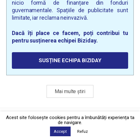
nicio formă de finanțare din fonduri
guvernamentale. Spațiile de publicitate sunt
limitate, iar reclama neinvazivă.
Dacă îți place ce facem, poți contribui tu
pentru susținerea echipei Biziday.
SUSȚINE ECHIPA BIZIDAY
Mai multe știri
Politica de confidențialitate
·
Contact
Acest site foloseşte cookies pentru a îmbunătăți experiența ta
2026 © Biziday
de navigare.
Accept
Refuz