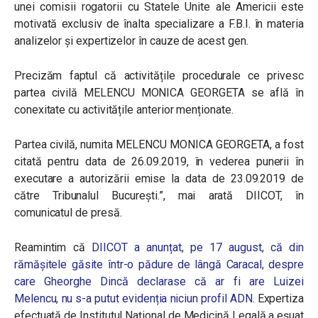
unei comisii rogatorii cu Statele Unite ale Americii este
motivată exclusiv de înalta specializare a F.B.I. în materia
analizelor și expertizelor în cauze de acest gen.
Precizăm faptul că activitățile procedurale ce privesc
partea civilă MELENCU MONICA GEORGETA se află în
conexitate cu activitățile anterior menționate.
Partea civilă, numita MELENCU MONICA GEORGETA, a fost
citată pentru data de 26.09.2019, în vederea punerii în
executare a autorizării emise la data de 23.09.2019 de
către Tribunalul București.”, mai arată DIICOT, în
comunicatul de presă.
Reamintim că
DIICOT a anunțat, pe 17 august,
că din
rămășitele găsite într-o pădure de lângă Caracal, despre
care Gheorghe Dincă declarase că ar fi are Luizei
Melencu,
nu s-a putut evidenția niciun profil ADN
. Expertiza
efectuată de Institutul Național de Medicină Legală a eșuat