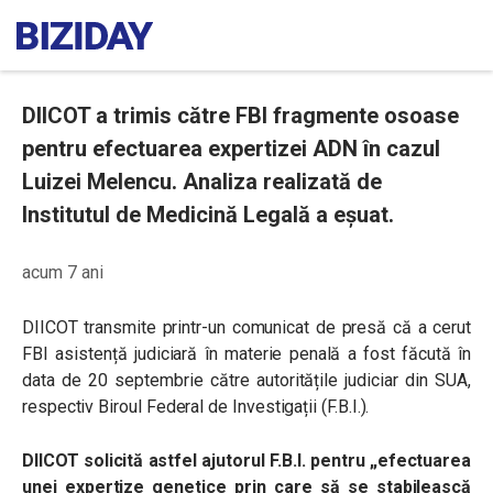
DIICOT a trimis către FBI fragmente osoase
pentru efectuarea expertizei ADN în cazul
Luizei Melencu. Analiza realizată de
Institutul de Medicină Legală a eșuat.
acum 7 ani
DIICOT transmite printr-un comunicat de presă că a cerut
FBI asistență judiciară în materie penală a fost făcută în
data de 20 septembrie către autoritățile judiciar din SUA,
respectiv Biroul Federal de Investigații (F.B.I.).
DIICOT solicită astfel ajutorul F.B.I. pentru „
efectuarea
unei expertize genetice prin care să se stabilească