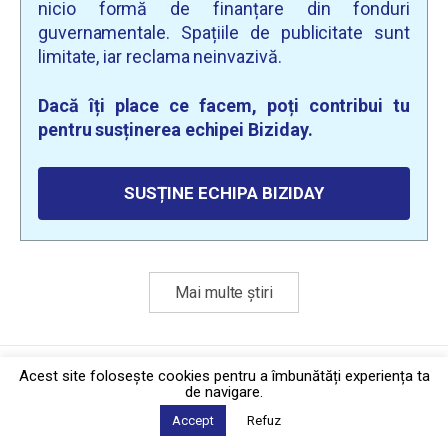
nicio formă de finanțare din fonduri
guvernamentale. Spațiile de publicitate sunt
limitate, iar reclama neinvazivă.
Dacă îți place ce facem, poți contribui tu
pentru susținerea echipei Biziday.
SUSȚINE ECHIPA BIZIDAY
Mai multe știri
Politica de confidențialitate
·
Contact
Acest site foloseşte cookies pentru a îmbunătăți experiența ta
2026 © Biziday
de navigare.
Accept
Refuz