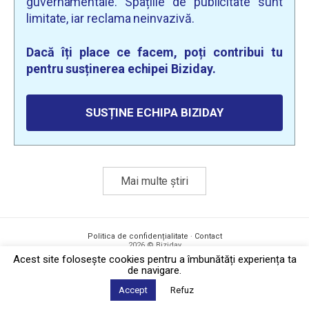
guvernamentale. Spațiile de publicitate sunt
limitate, iar reclama neinvazivă.
Dacă îți place ce facem, poți contribui tu
pentru susținerea echipei Biziday.
SUSȚINE ECHIPA BIZIDAY
Mai multe știri
Politica de confidențialitate
·
Contact
2026 © Biziday
Acest site foloseşte cookies pentru a îmbunătăți experiența ta
de navigare.
Accept
Refuz