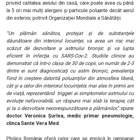
privind calitatea aerului din casă, care poate avea cu până
la 5 ori mai mulți alergeni și particule poluante decât aerul
din exterior, potrivit Organizației Mondiale a Sănătății.
“Un plămân sănătos, protejat şi de substanţele
dăunătoare din interiorul locuinţei, va avea un risc mai
scăzut de dezvoltare a astmului bronşic şi va lupta
eficient în infecţia cu SARS-Cov-2. Studiile clinice au
demonstrat că într-o clasa de 30 de copii, un număr de 2-3
dintre ei sunt diagnosticaţi cu astm bronşic, prevalenţa
fiind în creştere datorită poluanţilor din atmosfera liberă,
cât şi a celor din interiorul locuinţelor, mai ales în primii ani
de viaţă, reprezentând triggeri ai simptomelor astmului cu
evoluţie nefavorabilă, un răspuns mai slab la terapie, cât
şi la o dezvoltare necorespunzătoare a plămânilor,
”
spune
doctor Veronica Şurlea, medic primar pneumologie,
clinca Sante Vera Med
.
Philips România oferă celor care se implică în campanie