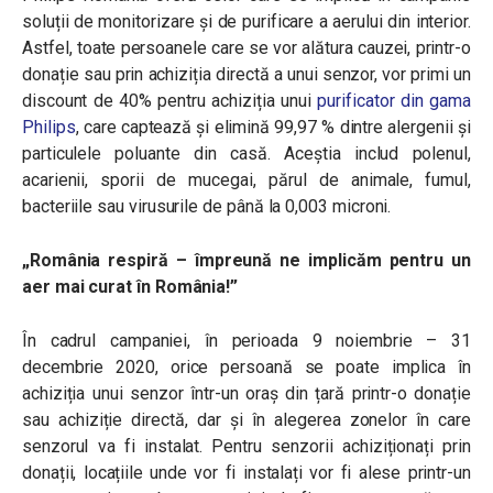
soluții de monitorizare și de purificare a aerului din interior.
Astfel, toate persoanele care se vor alătura cauzei, printr-o
donație sau prin achiziția directă a unui senzor, vor primi un
discount de 40% pentru achiziția unui
purificator din gama
Philips
, care captează şi elimină 99,97 % dintre alergenii și
particulele poluante din casă. Aceştia includ polenul,
acarienii, sporii de mucegai, părul de animale, fumul,
bacteriile sau virusurile de până la 0,003 microni.
„România respiră – împreună ne implicăm pentru un
aer mai curat în România!”
În cadrul campaniei, în perioada 9 noiembrie – 31
decembrie 2020, orice persoană se poate implica în
achiziția unui senzor într-un oraș din țară printr-o donație
sau achiziție directă, dar și în alegerea zonelor în care
senzorul va fi instalat. Pentru senzorii achiziționați prin
donații, locațiile unde vor fi instalați vor fi alese printr-un