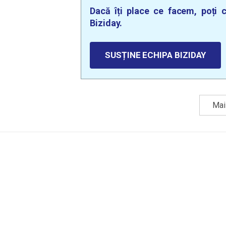
Dacă îți place ce facem, poți c
Biziday.
SUSȚINE ECHIPA BIZIDAY
Mai 