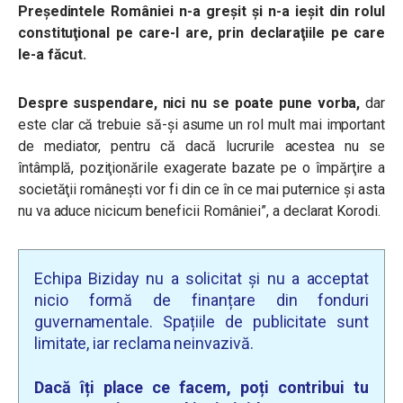
Preşedintele României n-a greşit şi n-a ieşit din rolul
constituţional pe care-l are, prin declaraţiile pe care
le-a făcut.
Despre suspendare, nici nu se poate pune vorba,
dar
este clar că trebuie să-şi asume un rol mult mai important
de mediator, pentru că dacă lucrurile acestea nu se
întâmplă, poziţionările exagerate bazate pe o împărţire a
societăţii româneşti vor fi din ce în ce mai puternice şi asta
nu va aduce nicicum beneficii României”, a declarat Korodi.
Echipa Biziday nu a solicitat și nu a acceptat
nicio formă de finanțare din fonduri
guvernamentale. Spațiile de publicitate sunt
limitate, iar reclama neinvazivă.
Dacă îți place ce facem, poți contribui tu