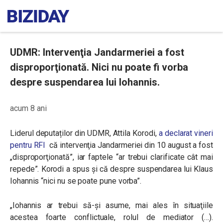
UDMR: Intervenţia Jandarmeriei a fost
disproporţionată. Nici nu poate fi vorba
despre suspendarea lui Iohannis.
acum 8 ani
Liderul deputaților din UDMR, Attila Korodi,
a declarat vineri
pentru RFI
că
intervenţia Jandarmeriei din 10 august a fost
„disproporţionată”, iar faptele “ar trebui clarificate cât mai
repede”. Korodi a spus și că despre suspendarea lui Klaus
Iohannis “nici nu se poate pune vorba”.
„Iohannis ar trebui să-şi asume, mai ales în situaţiile
acestea foarte conflictuale, rolul de mediator (…).