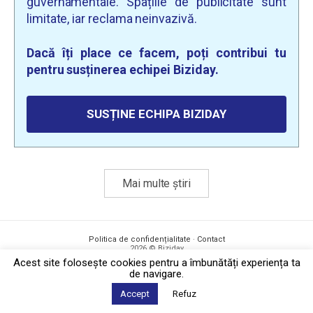
guvernamentale. Spațiile de publicitate sunt
limitate, iar reclama neinvazivă.
Dacă îți place ce facem, poți contribui tu
pentru susținerea echipei Biziday.
SUSȚINE ECHIPA BIZIDAY
Mai multe știri
Politica de confidențialitate
·
Contact
2026 © Biziday
Acest site foloseşte cookies pentru a îmbunătăți experiența ta
de navigare.
Accept
Refuz