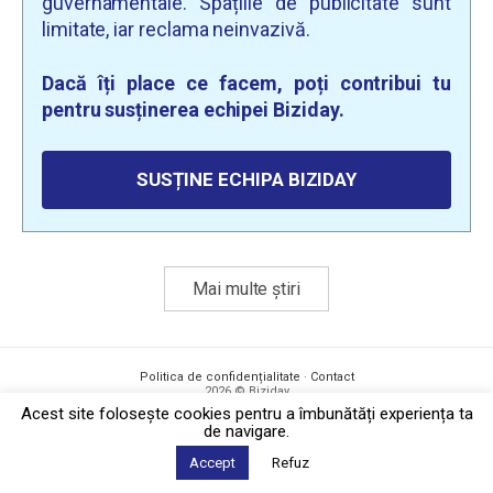
guvernamentale. Spațiile de publicitate sunt
limitate, iar reclama neinvazivă.
Dacă îți place ce facem, poți contribui tu
pentru susținerea echipei Biziday.
SUSȚINE ECHIPA BIZIDAY
Mai multe știri
Politica de confidențialitate
·
Contact
2026 © Biziday
Acest site foloseşte cookies pentru a îmbunătăți experiența ta
de navigare.
Accept
Refuz