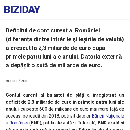
Deficitul de cont curent al României
(diferența dintre intrările și ieșirile de valută)
a crescut la 2,3 miliarde de euro după
primele patru luni ale anului. Datoria externă
a depășit o sută de miliarde de euro.
acum 7 ani
Contul curent al balanței de plăți a înregistrat un
deficit de 2,3 miliarde de euro în primele patru luni ale
anului
, cu peste 600 de milioane de euro
mai mare față de
aceeași perioadă din 2018,
potrivit datelor
Băncii Naționale
a României
(BNR), publicate astăzi. Totodată,
BNR arată și
că datoria externă a crescut cu 3,6 miliarde de euro,