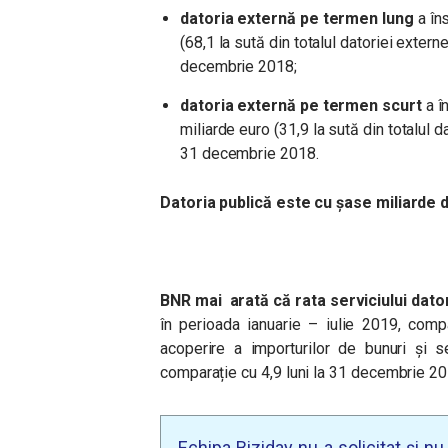
datoria externă pe termen lung
a în
(68,1 la sută din totalul datoriei extern
decembrie 2018;
datoria externă pe termen scurt
a î
miliarde euro (31,9
la sută din totalul d
31 decembrie 2018.
Datoria publică este cu șase miliarde 
BNR mai arată că rata serviciului dato
în perioada ianuarie – iulie 2019, comp
acoperire a importurilor de bunuri și s
comparație cu 4,9 luni la 31 decembrie 20
Echipa Biziday nu a solicitat și n