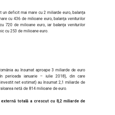
t un deficit mai mare cu 2 miliarde euro, balanța
mare cu 436 de milioane euro, balanța veniturilor
cu 720 de milioane euro, iar balanța veniturilor
ic cu 253 de milioane euro.
în România au însumat aproape 3 miliarde de euro
n perioada ianuarie – iulie 2018), din care
 reinvestit net estimat) au însumat 2,1 miliarde de
t valoarea netă de 814 milioane de euro.
 externă totală a crescut cu 8,2 miliarde de