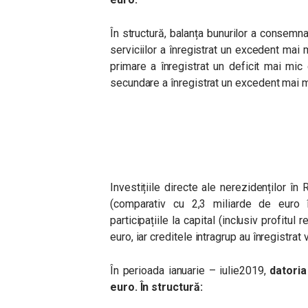
În structură, balanța bunurilor a consemna
serviciilor a înregistrat un excedent mai 
primare a înregistrat un deficit mai mic 
secundare a înregistrat un excedent mai m
Investițiile directe ale nerezidenților 
(comparativ cu 2,3 miliarde de euro î
participațiile la capital (inclusiv profitul
euro, iar creditele intragrup au înregistra
În perioada ianuarie – iulie2019,
datoria
euro. În structură: