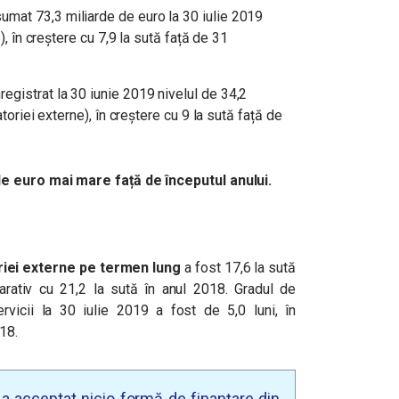
sumat 73,
3 miliarde de euro
la 30 iulie 2019
e), în creștere cu 7,9 la sută față de 31
nregistrat la 30 iunie 2019 nivelul de 34,2
atoriei externe), în creștere cu 9 la sută față de
de euro mai mare față de începutul anului.
riei externe pe termen lung
a fost 17,6 la sută
arativ cu 21,2 la sută în anul 2018. Gradul de
ervicii la 30 iulie 2019 a fost de 5,0 luni, în
18.
u a acceptat nicio formă de finanțare din