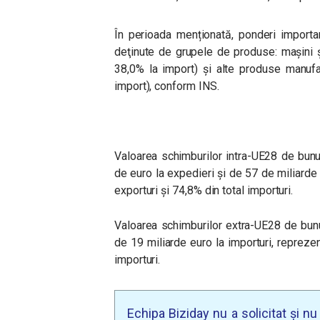
În perioada menționată, ponder
i importa
deţinute de grupele de produse: maşini 
3
8,0
% la import) şi alte produse
manufa
import), conform INS.
Valoarea schimburilor intra-UE28 de bunu
de euro la expedieri
şi de
57 de miliarde 
exporturi şi 7
4,8% din total importuri.
Valoarea schimburilor extra-UE28 de bunu
de
19 miliarde euro la importuri, repreze
importuri.
Echipa Biziday nu a solicitat și n