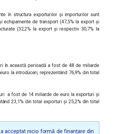
nte în structura exporturilor şi importurilor sunt
ş
i echipamente de transport (47,5
% la export şi
cturate
(32,2
% la export şi respectiv 3
0,7% la
ri în această perioadă a fost de 48 de miliarde
euro la introduceri, reprezentând 76,9
% din total
ri a fost de 14 miliarde de euro la exporturi
şi
ntând 23,1
% din total exporturi şi 2
5,2% din total
u a acceptat nicio formă de finanțare din