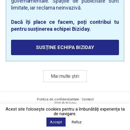
guvernamentale. Spațiile de publicitate sunt
limitate, iar reclama neinvazivă.
Dacă îți place ce facem, poți contribui tu
pentru susținerea echipei Biziday.
SUSȚINE ECHIPA BIZIDAY
Mai multe știri
Politica de confidențialitate
·
Contact
2026 © Biziday
Acest site foloseşte cookies pentru a îmbunătăți experiența ta
de navigare.
Accept
Refuz