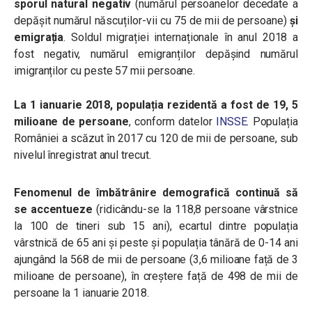
sporul natural negativ
(numărul persoanelor decedate a
depășit numărul născuților-vii cu 75 de mii de persoane)
și
emigrația
. Soldul migrației internaționale în anul 2018 a
fost negativ, numărul emigranților depășind numărul
imigranților cu peste 57 mii persoane.
La 1 ianuarie 2018, populația rezidentă a fost de 19, 5
milioane de persoane
, conform datelor
INSSE
. Populația
României a scăzut în 2017 cu 120 de mii de persoane, sub
nivelul înregistrat anul trecut.
Fenomenul de îmbătrânire demografică continuă să
se accentueze
(ridicându-se la 118,8 persoane vârstnice
la 100 de tineri sub 15 ani), ecartul dintre populația
vârstnică de 65 ani și peste și populația tânără de 0-14 ani
ajungând la 568 de mii de persoane (3,6 milioane față de 3
milioane de persoane), în creștere față de 498 de mii de
persoane la 1 ianuarie 2018.