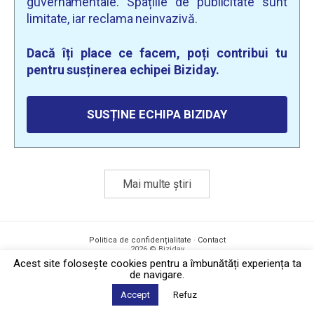
guvernamentale. Spațiile de publicitate sunt
limitate, iar reclama neinvazivă.
Dacă îți place ce facem, poți contribui tu
pentru susținerea echipei Biziday.
SUSȚINE ECHIPA BIZIDAY
Mai multe știri
Politica de confidențialitate
·
Contact
2026 © Biziday
Acest site foloseşte cookies pentru a îmbunătăți experiența ta
de navigare.
Accept
Refuz