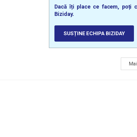
Dacă îți place ce facem, poți c
Biziday.
SUSȚINE ECHIPA BIZIDAY
Mai 