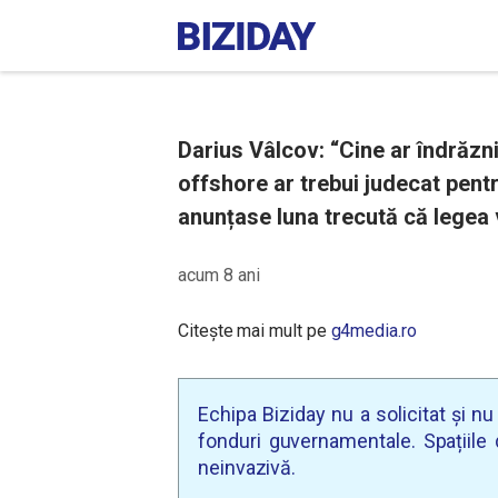
Darius Vâlcov: “Cine ar îndrăzn
offshore ar trebui judecat pent
anunțase luna trecută că legea v
acum 8 ani
Citește mai mult pe
g4media.ro
Echipa Biziday nu a solicitat și n
fonduri guvernamentale. Spațiile d
neinvazivă.