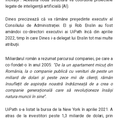
legate de inteligență artificială (AI).
Dines precizează că va rămâne președinte executiv al
Consiliului de Administrației. El și Rob Enslin au fost
amândoi co-directori executivi ai UiPath încă din aprilie
2022, timp în care Dines i-a delegat lui Enslin tot mai multe
atribuții.
Miliardarul român a rezumat parcursul companiei, pe care a
co-fondat-o în anul 2005:
“De la un apartament micuț din
România, la o companie publică cu venituri de peste un
miliard de dolari și peste zece mii de clienți, rămân
însuflețit de aspirația noastră îndrăzneață de a crea o
companie generațională care să revoluționeze însăși
natura muncii în sine”.
UiPath s-a listat la bursa de la New York în aprilie 2021. A
atras de la investitori peste 1,3 miliarde de dolari, prin