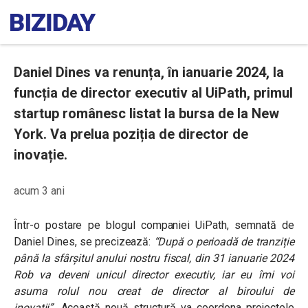
Daniel Dines va renunța, în ianuarie 2024, la
funcția de director executiv al UiPath, primul
startup românesc listat la bursa de la New
York. Va prelua poziția de director de
inovație.
acum 3 ani
Într-o postare pe blogul companiei UiPath, semnată de
Daniel Dines, se precizează:
“După o perioadă de tranziție
până la sfârșitul anului nostru fiscal, din 31 ianuarie 2024
Rob va deveni unicul director executiv, iar eu îmi voi
asuma rolul nou creat de director al biroului de
inovații”.
Această nouă structură va coordona proiectele