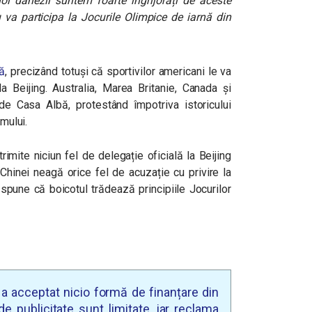
i danezii suntem foarte îngrijorați de aceste
 va participa la Jocurile Olimpice de iarnă din
tă
, precizând totuși că sportivilor americani le va
la Beijing. Australia, Marea Britanie, Canada și
 de Casa Albă, protestând împotriva istoricului
omului.
mite niciun fel de delegație oficială la Beijing
 Chinei neagă orice fel de acuzație cu privire la
 spune că boicotul trădează principiile Jocurilor
u a acceptat nicio formă de finanțare din
e publicitate sunt limitate, iar reclama