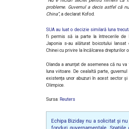
“
Nu e niciun secret pentru nimeni că no
probleme. Guvernul a decis astfel că nu
China
”
, a declarat Kofod.
SUA au luat o decizie similară luna trecu
fi permis să ia parte la întrecerile de 
Japonia s-au alăturat boicotului lansat
Chinei cu privire la încălcarea drepturilor 
Olanda a anunțat de asemenea că nu va tri
luna viitoare. De cealaltă parte, guvernul
existența unor abuzuri în acest sector și
Olimpice.
Sursa:
Reuters
Echipa Biziday nu a solicitat și n
fonduri guvernamentale. Spațiile d