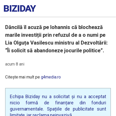
Dăncilă îl acuză pe Iohannis că blochează
marile investiții prin refuzul de a o numi pe
Lia Olguța Vasilescu ministru al Dezvoltării:
“Îi solicit să abandoneze jocurile politice”.
acum 8 ani
Citește mai mult pe
g4media.ro
Echipa Biziday nu a solicitat și nu a acceptat
nicio formă de finanțare din fonduri
guvernamentale. Spațiile de publicitate sunt
limitate, iar reclama neinvazivă.