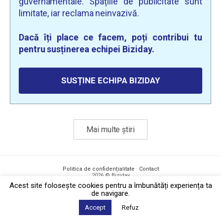
guvernamentale. Spațiile de publicitate sunt
limitate, iar reclama neinvazivă.
Dacă îți place ce facem, poți contribui tu
pentru susținerea echipei Biziday.
SUSȚINE ECHIPA BIZIDAY
Mai multe știri
Politica de confidențialitate
·
Contact
2026 © Biziday
Acest site foloseşte cookies pentru a îmbunătăți experiența ta
de navigare.
Accept
Refuz