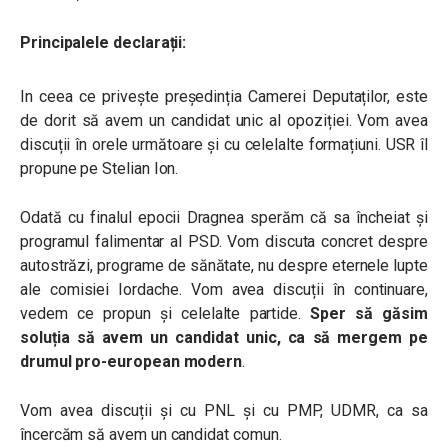
Principalele declarații:
In ceea ce privește președinția Camerei Deputaților, este
de dorit să avem un candidat unic al opoziției. Vom avea
discuții în orele următoare și cu celelalte formațiuni. USR îl
propune pe Stelian Ion.
Odată cu finalul epocii Dragnea sperăm că sa încheiat și
programul falimentar al PSD. Vom discuta concret despre
autostrăzi, programe de sănătate, nu despre eternele lupte
ale comisiei Iordache. Vom avea discuții în continuare,
vedem ce propun și celelalte partide.
Sper să găsim
soluția să avem un candidat unic, ca să mergem pe
drumul pro-european modern
.
Vom avea discuții și cu PNL și cu PMP, UDMR, ca sa
încercăm să avem un candidat comun.