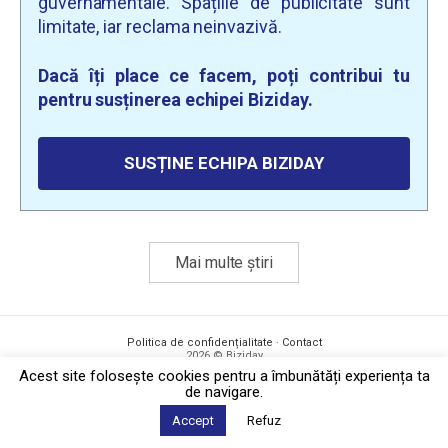
guvernamentale. Spațiile de publicitate sunt
limitate, iar reclama neinvazivă.
Dacă îți place ce facem, poți contribui tu
pentru susținerea echipei Biziday.
SUSȚINE ECHIPA BIZIDAY
Mai multe știri
Politica de confidențialitate
·
Contact
2026 © Biziday
Acest site foloseşte cookies pentru a îmbunătăți experiența ta
de navigare.
Accept
Refuz