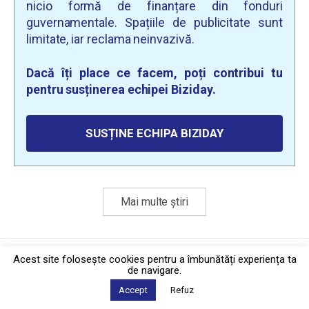
nicio formă de finanțare din fonduri
guvernamentale. Spațiile de publicitate sunt
limitate, iar reclama neinvazivă.
Dacă îți place ce facem, poți contribui tu
pentru susținerea echipei Biziday.
SUSȚINE ECHIPA BIZIDAY
Mai multe știri
Politica de confidențialitate
·
Contact
Acest site foloseşte cookies pentru a îmbunătăți experiența ta
2026 © Biziday
de navigare.
Accept
Refuz