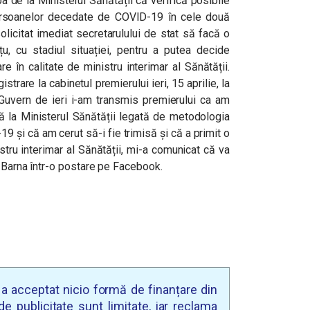
pa de la Ministerul Sănătății că verifică posibile
ersoanelor decedate de COVID-19 în cele două
olicitat imediat secretarulului de stat să facă o
țu, cu stadiul situației, pentru a putea decide
 în calitate de ministru interimar al Sănătății.
trare la cabinetul premierului ieri, 15 aprilie, la
e Guvern de ieri i-am transmis premierului ca am
ză la Ministerul Sănătății legată de metodologia
9 și că am cerut să-i fie trimisă și că a primit o
stru interimar al Sănătății, mi-a comunicat că va
n Barna într-o postare pe Facebook.
u a acceptat nicio formă de finanțare din
e publicitate sunt limitate, iar reclama