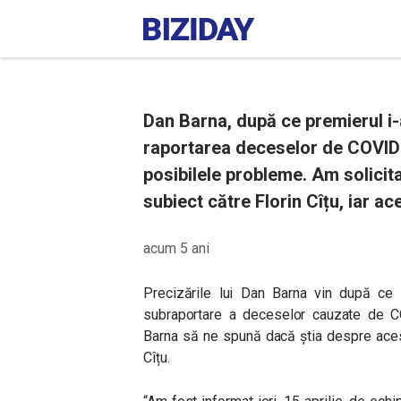
Dan Barna, după ce premierul i-
raportarea deceselor de COVID-
posibilele probleme. Am solicita
subiect către Florin Cîțu, iar a
acum 5 ani
Precizările lui Dan Barna vin după ce p
subraportare a deceselor cauzate de CO
Barna să ne spună dacă știa despre acest
Cîțu.