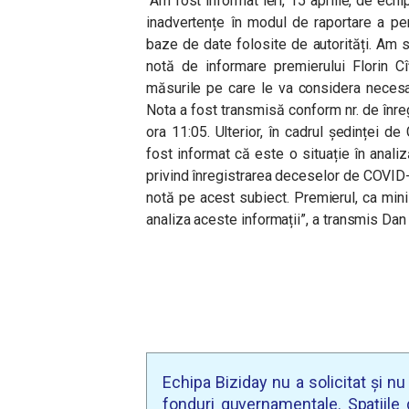
“Am fost informat ieri, 15 aprilie, de echi
inadvertențe în modul de raportare a p
baze de date folosite de autorități. Am s
notă de informare premierului Florin Cî
măsurile pe care le va considera necesare
Nota a fost transmisă conform nr. de înregis
ora 11:05. Ulterior, în cadrul ședinței d
fost informat că este o situație în anali
privind înregistrarea deceselor de COVID-1
notă pe acest subiect. Premierul, ca mini
analiza aceste informații”, a transmis Da
Echipa Biziday nu a solicitat și n
fonduri guvernamentale. Spațiile d