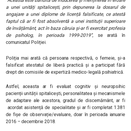
“Aceasta este bănuită de inducerea și menținerea în eroare
a unei unități spitalicești, prin depunerea la dosarul de
angajare a unei diplome de licență falsificate, ce atestă
faptul că ar fi fost absolventă a unei instituții superioare
de învățământ, act în baza căruia și-ar fi exercitat profesia
de psiholog, în perioada 1999-2019”
, se arată în
comunicatul Poliției.
Poliția mai arată că persoana respectivă, o femeie, și-a
falsificat atestatul de liberă practică și a participat fără
drept din comisiile de expertiză medico-legală psihiatrică.
Astfel, aceasta ar fi evaluat cognitiv și neuropsihic
pacienții unității spitalicești, personalitatea și mecanismele
de adaptare ale acestora, gradul de discernământ, ar fi
acordat asistență de specialitate și ar fi completat 1.381
de fișe de observație/evaluare, doar în perioada ianuarie
2016 – decembrie 2018.