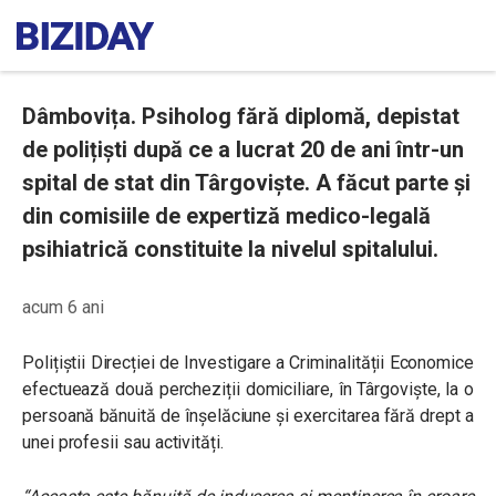
Dâmbovița. Psiholog fără diplomă, depistat
de polițiști după ce a lucrat 20 de ani într-un
spital de stat din Târgoviște. A făcut parte și
din comisiile de expertiză medico-legală
psihiatrică constituite la nivelul spitalului.
acum 6 ani
Polițiștii Direcției de Investigare a Criminalității Economice
efectuează două percheziții domiciliare, în Târgoviște, la o
persoană bănuită de înșelăciune și exercitarea fără drept a
unei profesii sau activități.