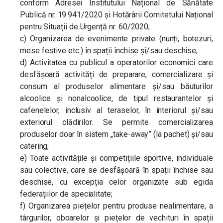
conform Adresei Institutului Național de Sănătate
Publică nr. 19.941/2020 și Hotărârii Comitetului Național
pentru Situații de Urgență nr. 60/2020;
c) Organizarea de evenimente private (nunți, botezuri,
mese festive etc.) în spații închise și/sau deschise;
d) Activitatea cu publicul a operatorilor economici care
desfășoară activități de preparare, comercializare și
consum al produselor alimentare și/sau băuturilor
alcoolice și nonalcoolice, de tipul restaurantelor și
cafenelelor, inclusiv al teraselor, în interiorul și/sau
exteriorul clădirilor. Se permite comercializarea
produselor doar în sistem „take-away” (la pachet) și/sau
catering;
e) Toate activitățile și competițiile sportive, individuale
sau colective, care se desfășoară în spații închise sau
deschise, cu excepția celor organizate sub egida
federațiilor de specialitate;
f) Organizarea piețelor pentru produse nealimentare, a
târgurilor, oboarelor și piețelor de vechituri în spații