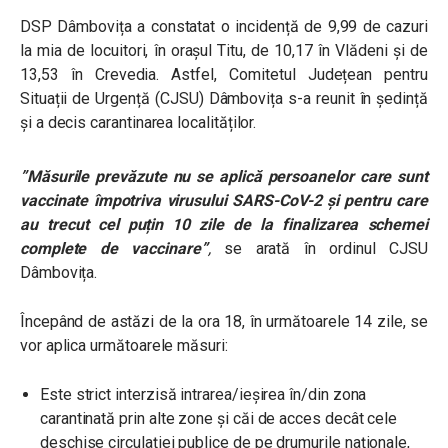
DSP Dâmbovița a constatat o incidență de 9,99 de cazuri
la mia de locuitori, în orașul Titu, de 10,17 în Vlădeni și de
13,53 în Crevedia. Astfel, Comitetul Județean pentru
Situații de Urgență (CJSU) Dâmbovița s-a reunit în ședință
și a decis carantinarea localităților.
”Măsurile prevăzute nu se aplică persoanelor care sunt
vaccinate împotriva virusului SARS-CoV-2 și pentru care
au trecut cel puțin 10 zile de la finalizarea schemei
complete de vaccinare”
,
se arată în ordinul CJSU
Dâmbovița.
Începând de astăzi de la ora 18, în următoarele 14 zile, se
vor aplica următoarele măsuri:
Este strict interzisă intrarea/ieșirea în/din zona
carantinată prin alte zone și căi de acces decât cele
deschise circulației publice de pe drumurile naționale,