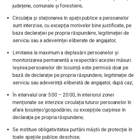
județene, comunale și forestiere;
Circulația și staționarea în spații publice a persoanelor
sunt interzise, cu excepția motivelor bine justificate, pe
baza declarației pe propria răspundere, legitimației de
serviciu sau a adeverinței eliberate de angajator;
Limitarea la maximum a deplasării persoanelor și
monitorizarea permanentă a respectării acestei măsuri.
Ieșirea persoanelor din locuință este permisă doar pe
bază de declarație pe propria răspundere, legitimație de
serviciu sau adeverință eliberată de angajator, după caz;
În intervalul orar 5:00 – 20:00, în interiorul zonei
menționate se interzice circulația tuturor persoanelor în
afara locuinței/gospodăriei, cu excepțiile curpinse în
declarația pe propria răspundere;
Se instituie obligativitatea purtării măștii de protecție în
toate spațiile publice deschise;