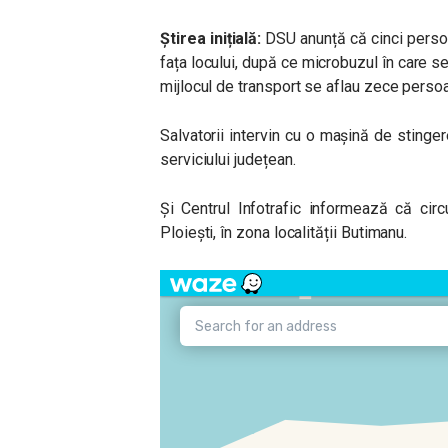
Știrea inițială:
DSU anunță că cinci persoan
fața locului, după ce microbuzul în care se a
mijlocul de transport se aflau zece perso
Salvatorii intervin cu o mașină de sting
serviciului județean.
Și Centrul Infotrafic informează că cir
Ploiești, în zona localității Butimanu.