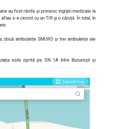
e au fost rănite și primesc îngrijiri medicale la
flau s-a ciocnit cu un TIR și o căruță. În total, în
ane.
ere, două ambulanțe SMURD și trei ambulanțe ale
culația este oprită pe DN 1A între București și