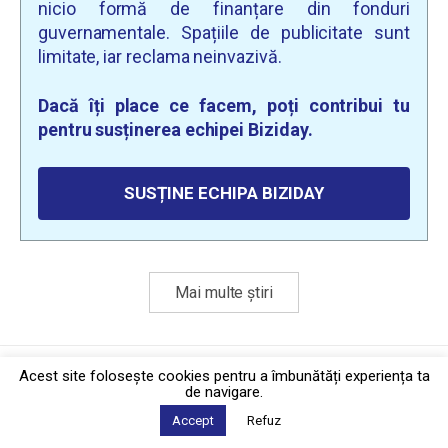
nicio formă de finanțare din fonduri
guvernamentale. Spațiile de publicitate sunt
limitate, iar reclama neinvazivă.
Dacă îți place ce facem, poți contribui tu
pentru susținerea echipei Biziday.
SUSȚINE ECHIPA BIZIDAY
Mai multe știri
Politica de confidențialitate
·
Contact
Acest site foloseşte cookies pentru a îmbunătăți experiența ta
2026 © Biziday
de navigare.
Accept
Refuz