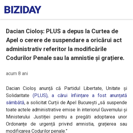
Dacian Cioloș: PLUS a depus la Curtea de
Apel o cerere de suspendare a oricărui act
administrativ referitor la modificările
Codurilor Penale sau la amnistie și grațiere.
acum 8 ani
Dacian Cioloș anunță că Partidul Libertate, Unitate și
Solidaritate
(PLUS), a cărui înființare a fost anunțată
sâmbătă
, a solicitat Curții de Apel București „să suspende
toate actele administrative emise în interiorul Guvernului și
Ministerului Justiției pentru a pregăti adoptarea unor
Ordonanțe de urgență privind amnistia, grațierea sau
modificarea Codurilor penale.”