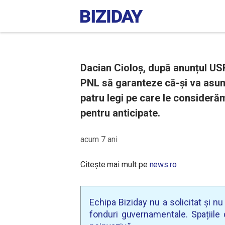
Dacian Cioloș, după anunțul US
PNL să garanteze că-și va asu
patru legi pe care le consideră
pentru anticipate.
acum 7 ani
Citește mai mult pe
news.ro
Echipa Biziday nu a solicitat și n
fonduri guvernamentale. Spațiile d