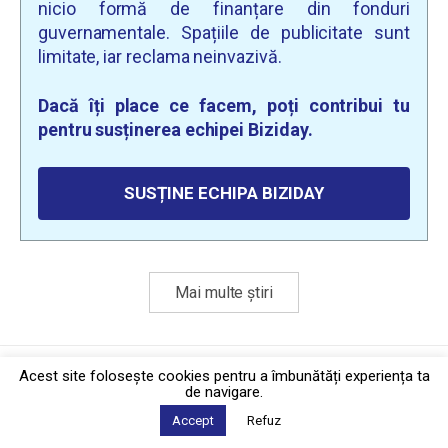
nicio formă de finanțare din fonduri
guvernamentale. Spațiile de publicitate sunt
limitate, iar reclama neinvazivă.
Dacă îți place ce facem, poți contribui tu
pentru susținerea echipei Biziday.
SUSȚINE ECHIPA BIZIDAY
Mai multe știri
Politica de confidențialitate
·
Contact
Acest site foloseşte cookies pentru a îmbunătăți experiența ta
2026 © Biziday
de navigare.
Accept
Refuz