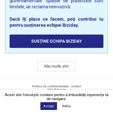
guvernamentale. Spațiile de publicitate sunt
limitate, iar reclama neinvazivă.
Dacă îți place ce facem, poți contribui tu
pentru susținerea echipei Biziday.
SUSȚINE ECHIPA BIZIDAY
Mai multe știri
Politica de confidențialitate
·
Contact
2026 © Biziday
Acest site foloseşte cookies pentru a îmbunătăți experiența ta
de navigare.
Accept
Refuz