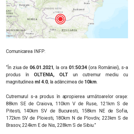
Comunicarea INFP:
“În ziua de
06.01.2021
, la ora
01:50:34
(ora României), s-a
produs în
OLTENIA, OLT
un cutremur mediu cu
magnitudinea
ml 4.0
, la adâncimea de
10km
.
Cutremurul s-a produs în apropierea următoarelor oraşe:
88km SE de Craiova, 110km V de Ruse, 121km S de
Pitesti, 140km SV de Bucuresti, 158km NE de Sofia,
172km SV de Ploiesti, 180km N de Plovdiv, 223km S de
Brasov, 224km E de Nis, 228km S de Sibiu.”