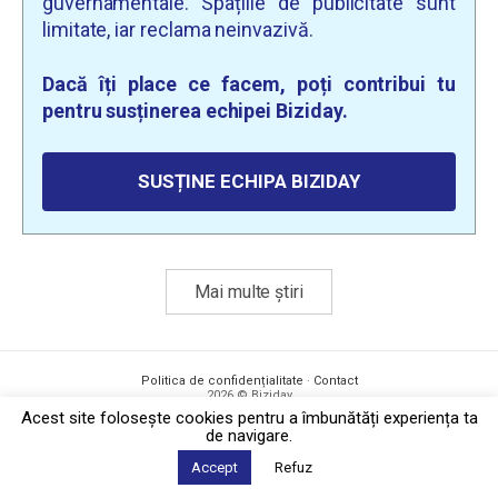
guvernamentale. Spațiile de publicitate sunt
limitate, iar reclama neinvazivă.
Dacă îți place ce facem, poți contribui tu
pentru susținerea echipei Biziday.
SUSȚINE ECHIPA BIZIDAY
Mai multe știri
Politica de confidențialitate
·
Contact
2026 © Biziday
Acest site foloseşte cookies pentru a îmbunătăți experiența ta
de navigare.
Accept
Refuz