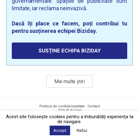
guvernamentale. Spațiile de publicitate sunt
limitate, iar reclama neinvazivă.
Dacă îți place ce facem, poți contribui tu
pentru susținerea echipei Biziday.
SUSȚINE ECHIPA BIZIDAY
Mai multe știri
Politica de confidențialitate
·
Contact
2026 © Biziday
Acest site foloseşte cookies pentru a îmbunătăți experiența ta
de navigare.
Accept
Refuz