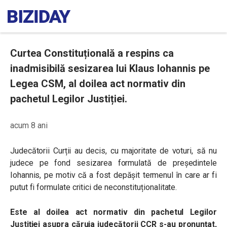
Curtea Constituțională a respins ca
inadmisibilă sesizarea lui Klaus Iohannis pe
Legea CSM, al doilea act normativ din
pachetul Legilor Justiției.
acum 8 ani
Judecătorii Curții au decis, cu majoritate de voturi, să nu
judece pe fond sesizarea formulată de președintele
Iohannis, pe motiv că a fost depășit termenul în care ar fi
putut fi formulate critici de neconstituționalitate.
Este al doilea act normativ din pachetul Legilor
Justiției asupra căruia judecătorii CCR s-au pronunțat,