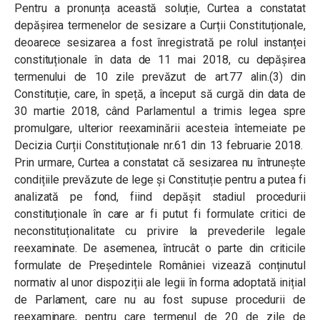
Pentru a pronunța această soluție, Curtea a constatat
depășirea termenelor de sesizare a Curții Constituționale,
deoarece sesizarea a fost înregistrată pe rolul instanței
constituționale în data de 11 mai 2018, cu depășirea
termenului de 10 zile prevăzut de art.77 alin.(3) din
Constituție, care, în speță, a început să curgă din data de
30 martie 2018, când Parlamentul a trimis legea spre
promulgare, ulterior reexaminării acesteia întemeiate pe
Decizia Curții Constituționale nr.61 din 13 februarie 2018.
Prin urmare, Curtea a constatat că sesizarea nu întrunește
condițiile prevăzute de lege și Constituție pentru a putea fi
analizată pe fond, fiind depășit stadiul procedurii
constituționale în care ar fi putut fi formulate critici de
neconstituționalitate cu privire la prevederile legale
reexaminate. De asemenea, întrucât o parte din criticile
formulate de Președintele României vizează conținutul
normativ al unor dispoziții ale legii în forma adoptată inițial
de Parlament, care nu au fost supuse procedurii de
reexaminare, pentru care termenul de 20 de zile de