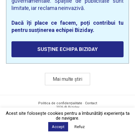
guvernamentale. Spațiile de publicitate sunt
limitate, iar reclama neinvazivă.
Dacă îți place ce facem, poți contribui tu
pentru susținerea echipei Biziday.
SUSȚINE ECHIPA BIZIDAY
Mai multe știri
Politica de confidențialitate
·
Contact
2026 © Biziday
Acest site foloseşte cookies pentru a îmbunătăți experiența ta
de navigare.
Accept
Refuz