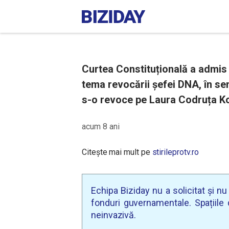
Curtea Constituțională a admis 
tema revocării șefei DNA, în sen
s-o revoce pe Laura Codruța Ko
acum 8 ani
Citește mai mult pe
stirileprotv.ro
Echipa Biziday nu a solicitat și n
fonduri guvernamentale. Spațiile d
neinvazivă.