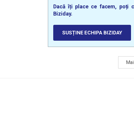
Dacă îți place ce facem, poți c
Biziday.
SUSȚINE ECHIPA BIZIDAY
Mai 