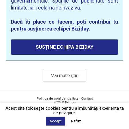
guvernamentale. Spațiile de publicitate sunt
limitate, iar reclama neinvazivă.
Dacă îți place ce facem, poți contribui tu
pentru susținerea echipei Biziday.
SUSȚINE ECHIPA BIZIDAY
Mai multe știri
Politica de confidențialitate
·
Contact
2026 © Biziday
Acest site foloseşte cookies pentru a îmbunătăți experiența ta
de navigare.
Accept
Refuz