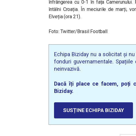
înfrângerea cu 0-1 în fața Camerunului.
întâlni Croația. În meciurile de marți, 
Elveția (ora 21).
Foto: Twitter/Brasil Football
Echipa Biziday nu a solicitat și n
fonduri guvernamentale. Spațiile d
neinvazivă.
Dacă îți place ce facem, poți c
Biziday.
SUSȚINE ECHIPA BIZIDAY