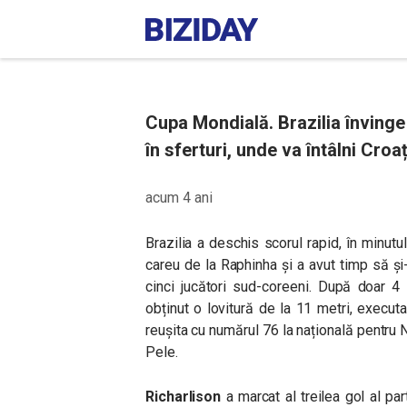
Cupa Mondială. Brazilia învinge
în sferturi, unde va întâlni Croaț
acum 4 ani
Brazilia a deschis scorul rapid, în minutul
careu de la Raphinha și a avut timp să și
cinci jucători sud-coreeni. După doar 4
obținut o lovitură de la 11 metri, execu
reușita cu numărul 76 la națională pentru N
Pele.
Richarlison
a marcat al treilea gol al par