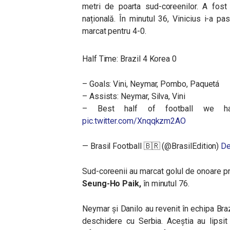
metri de poarta sud-coreenilor. A fost
națională. În minutul 36, Vinicius i-a pa
marcat pentru 4-0.
Half Time: Brazil 4 Korea 0
– Goals: Vini, Neymar, Pombo, Paquetá
– Assists: Neymar, Silva, Vini
– Best half of football we ha
pic.twitter.com/Xnqqkzm2AO
— Brasil Football 🇧🇷 (@BrasilEdition)
De
Sud-coreenii au marcat golul de onoare pri
Seung-Ho Paik,
în minutul 76.
Neymar și
Danilo au revenit în echipa Bra
deschidere cu Serbia. Aceștia au lipsit 