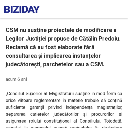
CSM nu susține proiectele de modificare a
Legilor Justiției propuse de Cătălin Predoiu.
Reclamă că au fost elaborate fără
consultarea şi implicarea instanțelor
judecătorești, parchetelor sau a CSM.
acum 6 ani
„Consiliul Superior al Magistraturii susține în mod ferm că
orice viitoare reglementare în materie trebuie să conțină
suficiente garanții privind independența magistraților,
separarea carierelor judecătorilor şi procurorilor şi
asigurarea rolului constituțional al Consiliului.
Totodată,
raportat la momentul punerii proiectelor în dezbatere