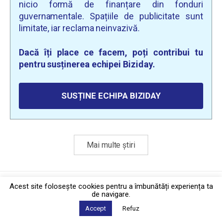
nicio formă de finanțare din fonduri
guvernamentale. Spațiile de publicitate sunt
limitate, iar reclama neinvazivă.
Dacă îți place ce facem, poți contribui tu
pentru susținerea echipei Biziday.
SUSȚINE ECHIPA BIZIDAY
Mai multe știri
Politica de confidențialitate
·
Contact
Acest site foloseşte cookies pentru a îmbunătăți experiența ta
2026 © Biziday
de navigare.
Accept
Refuz