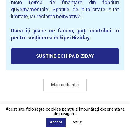
nicio formă de finanțare din fonduri
guvernamentale. Spațiile de publicitate sunt
limitate, iar reclama neinvazivă.
Dacă îți place ce facem, poți contribui tu
pentru susținerea echipei Biziday.
SUSȚINE ECHIPA BIZIDAY
Mai multe știri
Politica de confidențialitate
·
Contact
Acest site foloseşte cookies pentru a îmbunătăți experiența ta
2026 © Biziday
de navigare.
Accept
Refuz