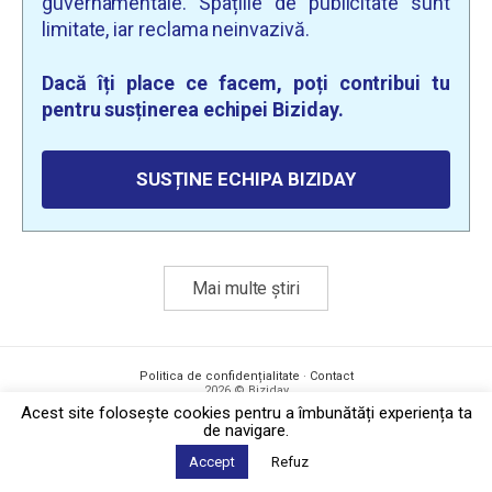
guvernamentale. Spațiile de publicitate sunt
limitate, iar reclama neinvazivă.
Dacă îți place ce facem, poți contribui tu
pentru susținerea echipei Biziday.
SUSȚINE ECHIPA BIZIDAY
Mai multe știri
Politica de confidențialitate
·
Contact
2026 © Biziday
Acest site foloseşte cookies pentru a îmbunătăți experiența ta
de navigare.
Accept
Refuz