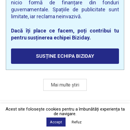
nicio formă de finanțare din fonduri
guvernamentale. Spațiile de publicitate sunt
limitate, iar reclama neinvazivă.
Dacă îți place ce facem, poți contribui tu
pentru susținerea echipei Biziday.
SUSȚINE ECHIPA BIZIDAY
Mai multe știri
Politica de confidențialitate
·
Contact
Acest site foloseşte cookies pentru a îmbunătăți experiența ta
2026 © Biziday
de navigare.
Accept
Refuz