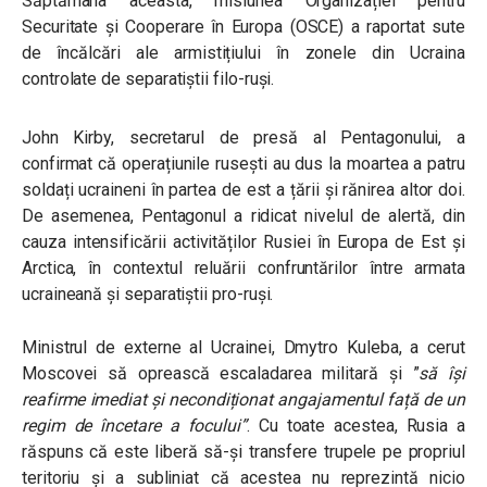
Săptămâna aceasta, misiunea Organizației pentru
Securitate și Cooperare în Europa (OSCE) a raportat sute
de încălcări ale armistițiului în zonele din Ucraina
controlate de separatiștii filo-ruși.
John Kirby, secretarul de presă al Pentagonului, a
confirmat că operațiunile rusești au dus la moartea a patru
soldați ucraineni în partea de est a țării și rănirea altor doi.
De asemenea, Pentagonul a ridicat nivelul de alertă, din
cauza intensificării activităților Rusiei în Europa de Est și
Arctica, în contextul reluării confruntărilor între armata
ucraineană și separatiștii pro-ruși.
Ministrul de externe al Ucrainei, Dmytro Kuleba, a cerut
Moscovei să oprească escaladarea militară și ”
să își
reafirme imediat și necondiționat angajamentul față de un
regim de încetare a focului”
. Cu toate acestea, Rusia a
răspuns că este liberă să-și transfere trupele pe propriul
teritoriu și a subliniat că acestea nu reprezintă nicio