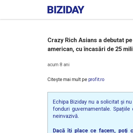
Crazy Rich Asians a debutat pe 
american, cu încasări de 25 mili
acum 8 ani
Citește mai mult pe
profit.ro
Echipa Biziday nu a solicitat și n
fonduri guvernamentale. Spațiile d
neinvazivă.
Dacă îți place ce facem, poți c