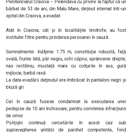
Penitenciarul Craiova – Pelendava cu privire la faptul că un
bărbat de 53 de ani, din Malu Mare, deținut internat într-un
spital din Craiova, a evadat.
Atât în Craiova, cât și în localitățile limitrofe, au fost
instituite filtre pentru prinderea persoanei în cauză.
Semnalmente: înălţime 1.75 m, constituție robustă, faţă
ovală, frunte lată, păr negru, ochi căprui, sprâncene drepte,
nas rectiliniu, mustață mare cu colţurile în sus, gură
mijlocie, barbă rasă.
La data evadării deţinutul era îmbrăcat în pantaloni negri şi
bluză gri.
Cel în cauză fusese condamnat la executarea unei
pedepse de 10 ani închisoare, pentru comiterea infracțiunii
de omor.
Polițiștii continuă cercetările în acest caz sub
supravegherea unității de parchet competente, fiind