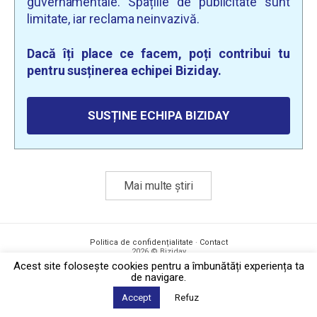
guvernamentale. Spațiile de publicitate sunt
limitate, iar reclama neinvazivă.
Dacă îți place ce facem, poți contribui tu
pentru susținerea echipei Biziday.
SUSȚINE ECHIPA BIZIDAY
Mai multe știri
Politica de confidențialitate
·
Contact
2026 © Biziday
Acest site foloseşte cookies pentru a îmbunătăți experiența ta
de navigare.
Accept
Refuz