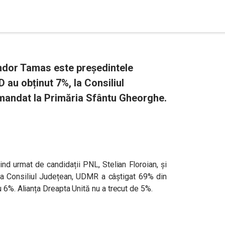
ndor Tamas este președintele
 au obținut 7%, la Consiliul
mandat la Primăria Sfântu Gheorghe.
ind urmat de candidații PNL, Stelian Floroian, și
La Consiliul Județean, UDMR a câștigat 69% din
 6%. Alianța Dreapta Unită nu a trecut de 5%.