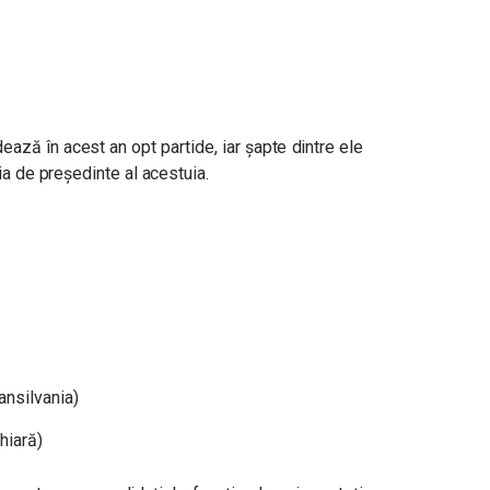
ază în acest an opt partide, iar șapte dintre ele
ia de președinte al acestuia.
ansilvania)
hiară)