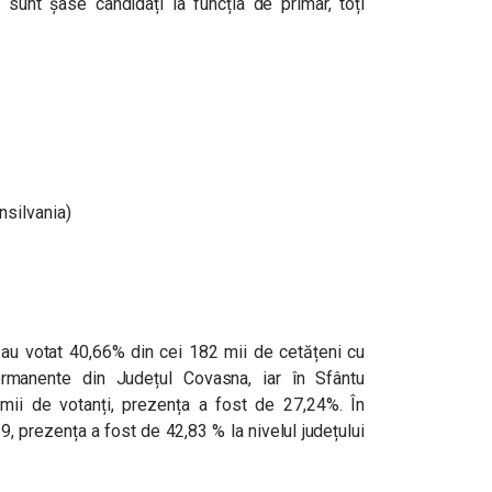
 sunt șase candidați la funcția de primar, toți
nsilvania)
 au votat 40,66% din cei 182 mii de cetățeni cu
ermanente din Județul Covasna, iar în Sfântu
mii de votanți, prezența a fost de
27,24%
. În
, prezența a fost de 42,83 % la nivelul județului