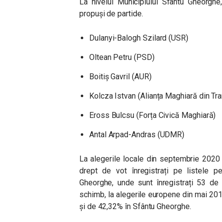
La nivelul Municipiului Sfântu Gheorghe,
propuși de partide.
Dulanyi-Balogh Szilard (USR)
Oltean Petru (PSD)
Boitiș Gavril (AUR)
Kolcza Istvan (Alianța Maghiară din Tra
Eross Bulcsu (Forța Civică Maghiară)
Antal Arpad-Andras (UDMR)
La alegerile locale din septembrie 2020
drept de vot înregistrați pe listele p
Gheorghe, unde sunt înregistrați 53 de 
schimb, la alegerile europene din mai 2019
și de 42,32% în Sfântu Gheorghe.